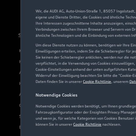
Wir, die AUDI AG, Auto-Union-Straße 1, 85057 Ingolstadt
eigene und Dienste Dritter, die Cookies und ähnliche Tech
Ihre Interessen zugeschnittene Inhalte anzuzeigen, einsc
Verbindungen zwischen Ihrem Browser und Servern von Dri
Support
ähnliche Technologien und die Einbindung von externen In
Um diese Dienste nutzen zu können, benötigen wir Ihre Einw
Kundenservice
Einwilligungen erteilen, indem Sie die Schieberegler für j
Sie keinen der Schieberegler anklicken, werden nur die no
Händlersuche
verpflichtet, in die Verwendung von Cookies einzuwilligen,
Cookie-Einstellungen anhand der unten aufgeführten Kateg
Audi Code
Widerruf der Einwilligung beachten Sie bitte die "Cookie
Daten finden Sie in unserer
Cookie Richtlinie
, unserem
Dat
Häufige Fragen (FAQ)
Audi Online Beratung
Notwendige Cookies
Online-Terminvereinbarung
Notwendige Cookies werden benötigt, um Ihnen grundlegen
Fahrzeugkonfigurator oder der Ensighten Privacy Manager
Servicekontakt
und wenn ja, für welche Kategorien von Cookies Benutzer 
können Sie in unserer
Cookie Richtlinie
nachlesen.
Bordbuch & Bedienungsanleitungen