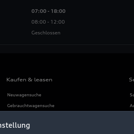
07:00 - 18:00
08:00 - 12:00
Geschlossen
Kaufen & leasen
S
Neuwagensuche
S
Gebrauchtwagensuche
Au
Gebrauchtwagen
G
nstellung
Finanzierung
Au