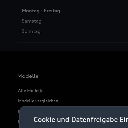
Montag - Freitag
Samstag
Sonntag
Modelle
Alle Modelle
Modelle vergleichen
Elektromodelle
Cookie und Datenfreigabe Ei
Plug-in-Hybride