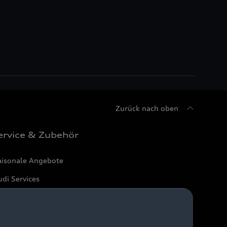
Zurück nach oben
ervice & Zubehör
aisonale Angebote
di Services
arantie
di digital services